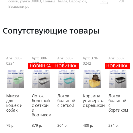
совки, ручка ЭФКО, Кольца Палля, Еврокрюк,
PDF
Вешалки.pdf
Сопутствующие товары
Арт: 380-
Арт: 380-
Арт: 380-
Арт: 370-
Арт: 380-
0234
0235
0231
0242
0238
НОВИНКА
НОВИНКА
НОВИНКА
Миска
Лоток
Лоток
Корзина
Лоток
для
большой
большой
универсальная
большой
кошек и
с сеткой
с сеткой
с крышкой
с
собак
и
бортиком
бортиком
79 р.
379 р.
304 р.
480 р.
284 р.