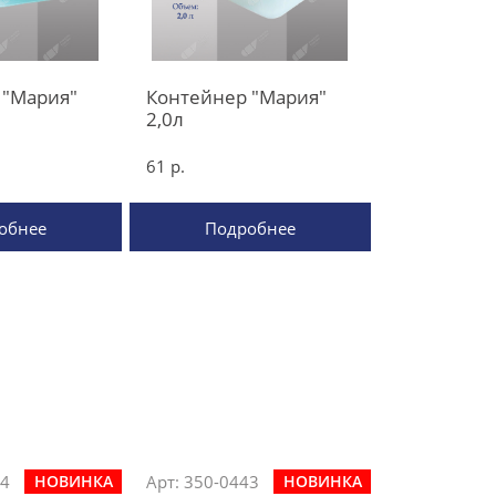
 "Мария"
Контейнер "Мария"
2,0л
61 р.
обнее
Подробнее
44
Арт: 350-0443
НОВИНКА
НОВИНКА