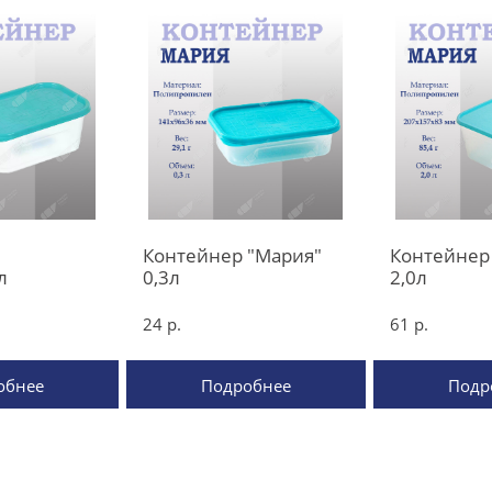
Контейнер "Мария"
Контейнер
л
0,3л
2,0л
24 р.
61 р.
обнее
Подробнее
Подр