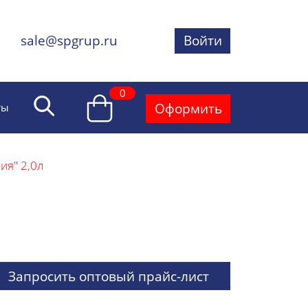
sale@spgrup.ru
Войти
0
Оформить
ты
ия" 2,0л
Запросить оптовый прайс-лист