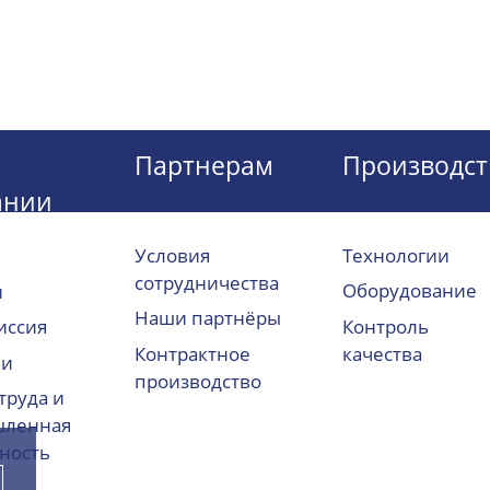
Партнерам
Производст
ании
Условия
Технологии
сотрудничества
Оборудование
и
Наши партнёры
Контроль
иссия
Контрактное
качества
ии
производство
труда и
ленная
ность