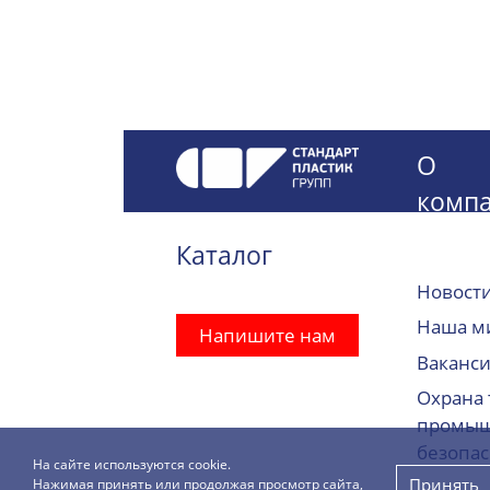
О
комп
Каталог
Новост
Наша м
Напишите нам
Ваканс
Охрана 
промыш
безопас
На сайте используются cookie.
Принять
Нажимая принять или продолжая просмотр сайта,