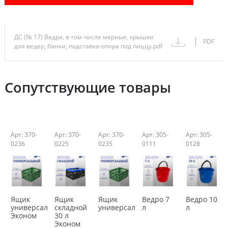
ДС (№ 17) Ведра, в том числе мерные, крышки
PDF
для ведер, банки, подставка-опора под пиццу.pdf
Сопутствующие товары
Арт: 370-
Арт: 370-
Арт: 370-
Арт: 305-
Арт: 305-
0236
0225
0235
0111
0128
Ящик
Ящик
Ящик
Ведро 7
Ведро 10
универсальный
складной
универсальный
л
л
Эконом
30 л
Эконом