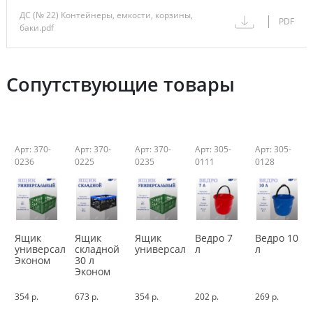
ДС (№ 22) Контейнеры, емкости, корзины,
PDF
баки.pdf
Сопутствующие товары
Арт: 370-
Арт: 370-
Арт: 370-
Арт: 305-
Арт: 305-
0236
0225
0235
0111
0128
Ящик
Ящик
Ящик
Ведро 7
Ведро 10
универсальный
складной
универсальный
л
л
Эконом
30 л
Эконом
354 р.
673 р.
354 р.
202 р.
269 р.