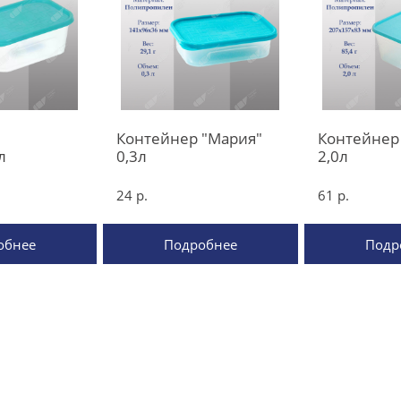
Контейнер "Мария"
Контейнер
л
0,3л
2,0л
24 р.
61 р.
обнее
Подробнее
Подр