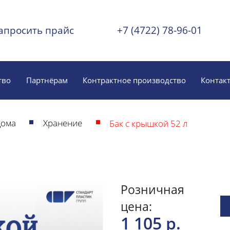
апросить прайс
+7 (4722) 78-96-01
тво
Партнёрам
Контрактное производство
Контак
дома
Хранение
Бак с крышкой 52 л
Розничная
цена:
1 105 р.