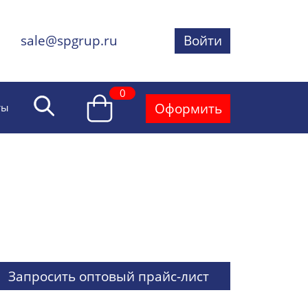
sale@spgrup.ru
Войти
0
Оформить
ты
Запросить оптовый прайс-лист