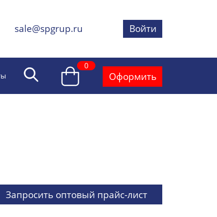
sale@spgrup.ru
Войти
0
Оформить
ты
Запросить оптовый прайс-лист