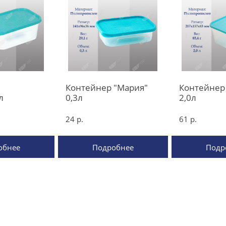
Контейнер "Мария"
Контейнер
л
0,3л
2,0л
24 р.
61 р.
обнее
Подробнее
Подр